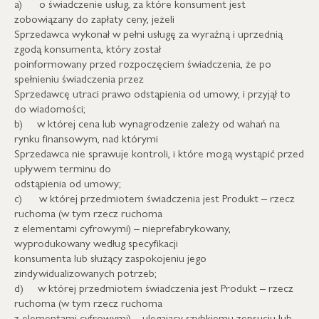
a) o świadczenie usług, za które konsument jest
zobowiązany do zapłaty ceny, jeżeli
Sprzedawca wykonał w pełni usługę za wyraźną i uprzednią
zgodą konsumenta, który został
poinformowany przed rozpoczęciem świadczenia, że po
spełnieniu świadczenia przez
Sprzedawcę utraci prawo odstąpienia od umowy, i przyjął to
do wiadomości;
b) w której cena lub wynagrodzenie zależy od wahań na
rynku finansowym, nad którymi
Sprzedawca nie sprawuje kontroli, i które mogą wystąpić przed
upływem terminu do
odstąpienia od umowy;
c) w której przedmiotem świadczenia jest Produkt – rzecz
ruchoma (w tym rzecz ruchoma
z elementami cyfrowymi) – nieprefabrykowany,
wyprodukowany według specyfikacji
konsumenta lub służący zaspokojeniu jego
zindywidualizowanych potrzeb;
d) w której przedmiotem świadczenia jest Produkt – rzecz
ruchoma (w tym rzecz ruchoma
z elementami cyfrowymi) – ulegający szybkiemu zepsuciu lub