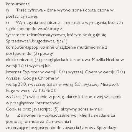
konsumenta;
r) Treść cyfrowa - dane wytworzone i dostarczone w
postaci cyfrowej.
s) Wymagania techniczne – minimalne wymagania, których
są niezbędne do współpracy z
systemem teleinformatycznym, którym posługuje się
Sprzedawca/Usługodawca, tj.: (1)
komputer/laptop lub inne urządzenie multimedialne z
dostępem do; (2) poczty
elektronicznej; (3) przeglądarka internetowa: Mozilla Firefox w
wersji 17.0 i wyższej lub
Internet Explorer w wersji 10.0 i wyższej, Opera w wersji 12.0 i
wyższej, Google Chrome w
wersji 23.0. i wyższej, Safari w wersji 5.0 i wyższej, Microsoft
Edge w wersji 25.10586.0.0 i
wyższej; (4) włączenie w przeglądarce internetowej włączenie
w przeglądarce internetowej
Cookies oraz Javascript ; (5) aktywny adres e-mail;
t) Zamówienie –oświadczenie woli Klienta składane za
pomocą Formularza Zamówienia i
zmierzające bezpośrednio do zawarcia Umowy Sprzedaży