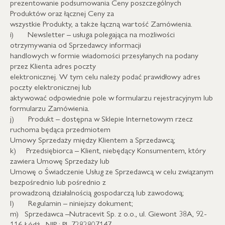
prezentowanie podsumowania Ceny poszczególnych
Produktów oraz łącznej Ceny za
wszystkie Produkty, a także łączną wartość Zamówienia.
i) Newsletter – usługa polegająca na możliwości
otrzymywania od Sprzedawcy informacji
handlowych w formie wiadomości przesyłanych na podany
przez Klienta adres poczty
elektronicznej. W tym celu należy podać prawidłowy adres
poczty elektronicznej lub
aktywować odpowiednie pole w formularzu rejestracyjnym lub
formularzu Zamówienia.
j) Produkt – dostępna w Sklepie Internetowym rzecz
ruchoma będąca przedmiotem
Umowy Sprzedaży między Klientem a Sprzedawcą;
k) Przedsiębiorca – Klient, niebędący Konsumentem, który
zawiera Umowę Sprzedaży lub
Umowę o Świadczenie Usług ze Sprzedawcą w celu związanym
bezpośrednio lub pośrednio z
prowadzoną działalnością gospodarczą lub zawodową;
l) Regulamin – niniejszy dokument;
m) Sprzedawca –Nutracevit Sp. z o.o., ul. Giewont 38A, 92-
116 Łódź , NIP : PL 7282807147,