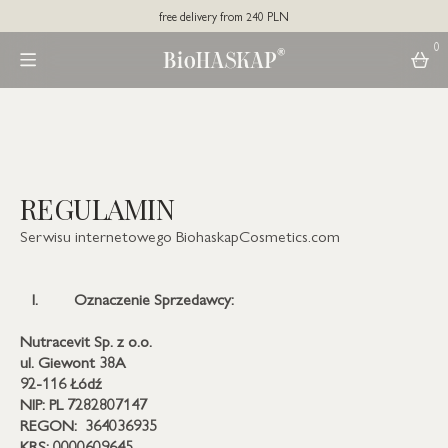
free delivery from 240 PLN
0
REGULAMIN
Serwisu internetowego BiohaskapCosmetics.com
I.
Oznaczenie Sprzedawcy:
Nutracevit Sp. z o.o.
ul. Giewont 38A
92-116 Łódź
NIP: PL 7282807147
REGON: 364036935
KRS: 0000609645