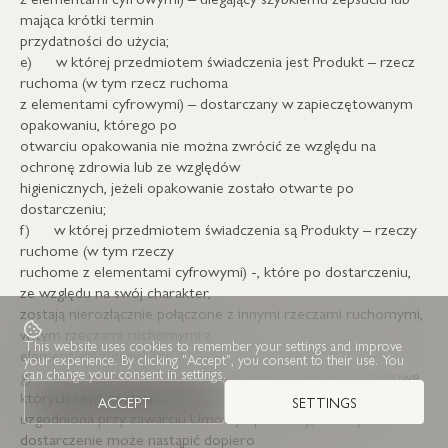
mająca krótki termin
przydatności do użycia;
e) w której przedmiotem świadczenia jest Produkt – rzecz
ruchoma (w tym rzecz ruchoma
z elementami cyfrowymi) – dostarczany w zapieczętowanym
opakowaniu, którego po
otwarciu opakowania nie można zwrócić ze względu na
ochronę zdrowia lub ze względów
higienicznych, jeżeli opakowanie zostało otwarte po
dostarczeniu;
f) w której przedmiotem świadczenia są Produkty – rzeczy
ruchome (w tym rzeczy
ruchome z elementami cyfrowymi) -, które po dostarczeniu,
ze względu na swój charakter,
zostają nierozłącznie połączone z innymi rzeczami ruchomymi,
w tym rzeczami ruchomymi z
This website uses cookies to remember your settings and improve
elementami cyfrowymi;
your experience. By clicking "Accept", you consent to their use. You
can change your consent in settings.
g) w której przedmiotem świadczenia są napoje alkoholowe,
których cena została
ACCEPT
SETTINGS
uzgodniona przy zawarciu Umowy Sprzedaży, a których
dostarczenie może nastąpić dopiero